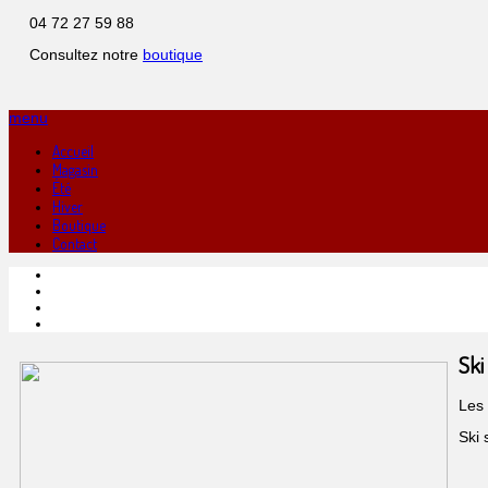
04 72 27 59 88
Consultez notre
boutique
menu
Accueil
Magasin
Été
Hiver
Boutique
Contact
Ski
Les 
Ski 